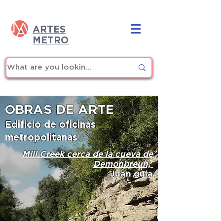
ARTES
METRO
OBRAS DE ARTE
Edificio de oficinas
metropolitanas
Mill Creek cerca de la cueva de
Demonbreun,
Juan guía